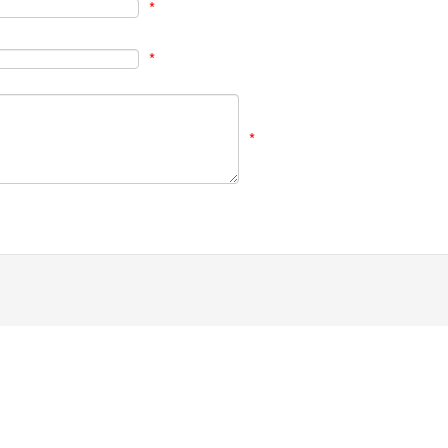
*
*
*