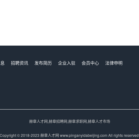
信息
招聘资讯
发布简历
企业入驻
会员中心
法律申明
们
赫章人才网,赫章招聘网,赫章求职网,赫章人才市场
Copyright © 2018-2023 赫章人才网 www.pinganyidabeijing.com All rights reserved